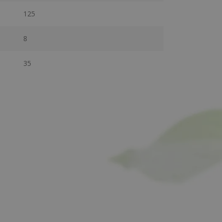
125
8
35