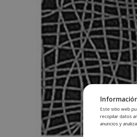
Información
Este sitio web pu
recopilar datos an
anuncios y analiza