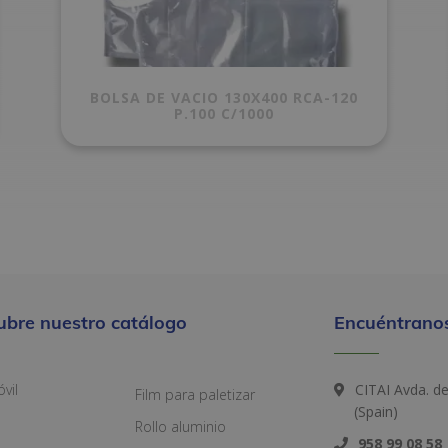
BOLSA DE VACIO 130X400 RCA-120
P.100 C/1000
ubre nuestro catálogo
Encuéntranos
vil
CITAI Avda. d
Film para paletizar
(Spain)
Rollo aluminio
958 99 08 58