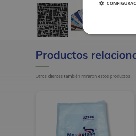
CONFIGURA
Productos relacion
Otros clientes también miraron estos productos