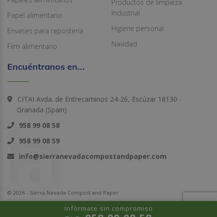
Productos de limpieza
Industrial
Papel alimentario
Higiene personal
Envases para repostería
Navidad
Film alimentario
Encuéntranos en...
CITAI Avda. de Entrecaminos 24-26, Escúzar 18130 -
Granada (Spain)
958 99 08 58
958 99 08 59
info@sierranevadacompostandpaper.com
© 2026 - Sierra Nevada Compost and Paper
Infórmate sin compromiso