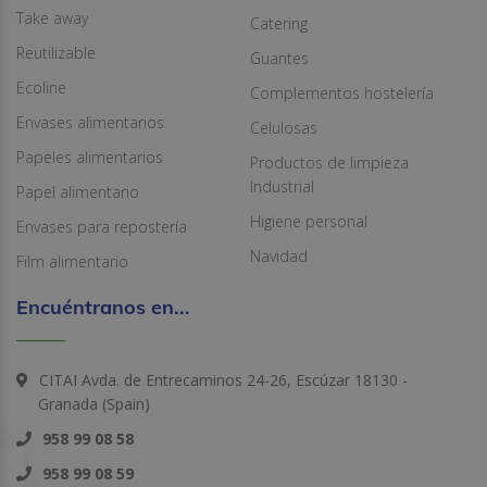
Take away
Catering
Reutilizable
Guantes
Ecoline
Complementos hostelería
Envases alimentarios
Celulosas
Papeles alimentarios
Productos de limpieza
Industrial
Papel alimentario
Higiene personal
Envases para repostería
Navidad
Film alimentario
Encuéntranos en...
CITAI Avda. de Entrecaminos 24-26, Escúzar 18130 -
Granada (Spain)
958 99 08 58
958 99 08 59