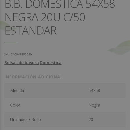
B.B. DOMESTICA 54X58
NEGRA 20U C/50
ESTANDAR
SKU:
210545852050
Bolsas de basura
Domestica
INFORMACIÓN ADICIONAL
Medida
54×58
Color
Negra
Unidades / Rollo
20