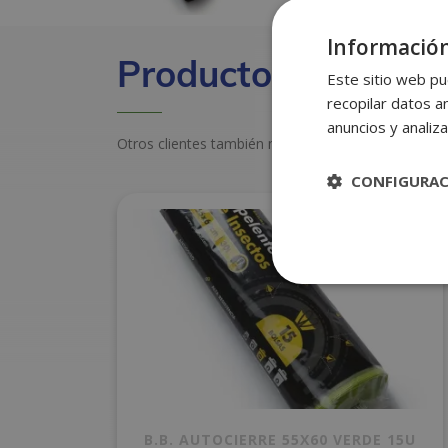
Información
Productos relacion
Este sitio web pu
recopilar datos an
anuncios y analiza
Otros clientes también miraron estos productos
CONFIGURA
B.B. AUTOCIERRE 55X60 VERDE 15U