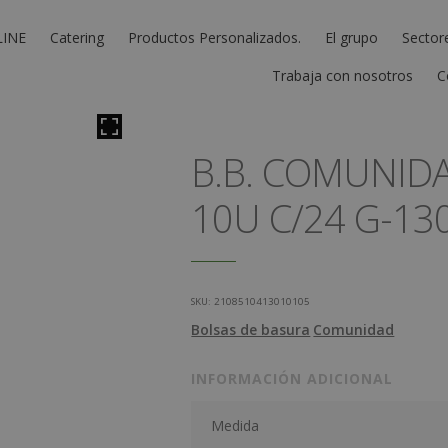
LINE
Catering
Productos Personalizados.
El grupo
Sector
Trabaja con nosotros
C
B.B. COMUNID
10U C/24 G-13
SKU:
2108510413010105
Bolsas de basura
Comunidad
INFORMACIÓN ADICIONAL
Medida