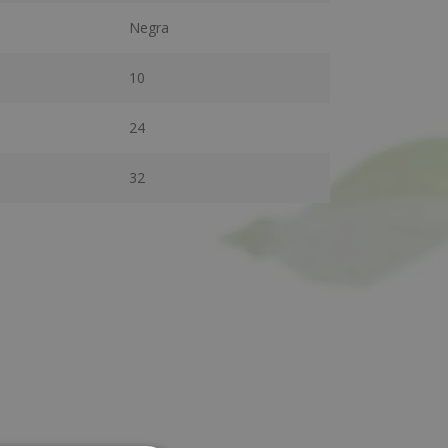
Negra
10
24
32