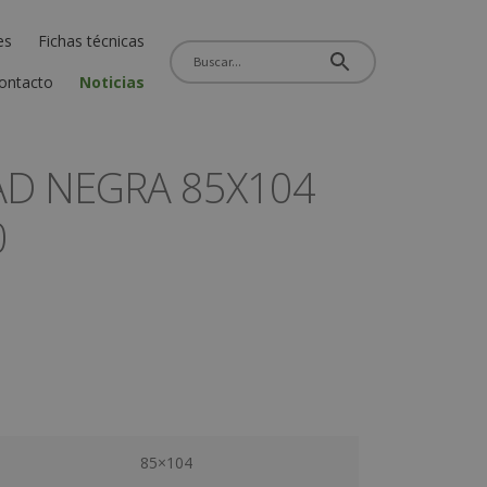
es
Fichas técnicas
ontacto
Noticias
AD NEGRA 85X104
0
85×104