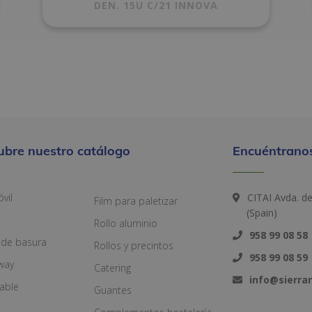
DEN. 15U C/21 INNOVA
ubre nuestro catálogo
Encuéntranos
vil
CITAI Avda. d
Film para paletizar
(Spain)
Rollo aluminio
958 99 08 58
 de basura
Rollos y precintos
958 99 08 59
way
Catering
info@sierr
zable
Guantes