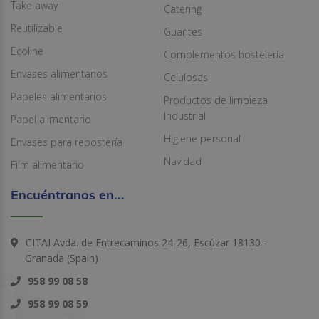
Take away
Catering
Reutilizable
Guantes
Ecoline
Complementos hostelería
Envases alimentarios
Celulosas
Papeles alimentarios
Productos de limpieza
Industrial
Papel alimentario
Higiene personal
Envases para repostería
Navidad
Film alimentario
Encuéntranos en...
CITAI Avda. de Entrecaminos 24-26, Escúzar 18130 -
Granada (Spain)
958 99 08 58
958 99 08 59