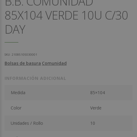
B.B. COMUNIDAD
85X104 VERDE 10U C/30
DAY
SKU:
21085105030001
Bolsas de basura
Comunidad
INFORMACIÓN ADICIONAL
Medida
85×104
Color
Verde
Unidades / Rollo
10