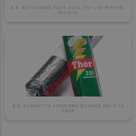
B.B. AUTOCIERRE 70X75 AZUL 15U C/28 PERFUM.
BELSACK
B.B. DOMESTICA 52X58 GRIS BICOLOR 20U C/70
THOR