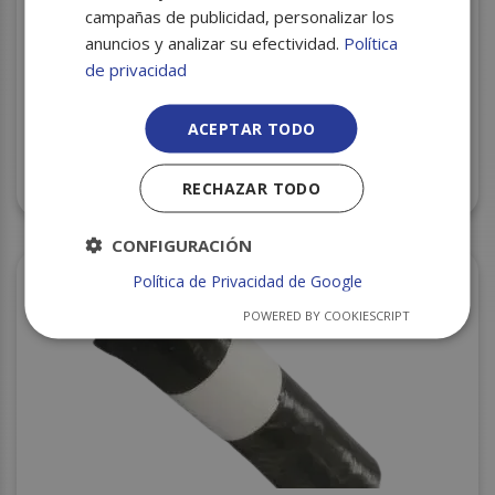
campañas de publicidad, personalizar los
anuncios y analizar su efectividad.
Política
de privacidad
ACEPTAR TODO
B.B. DOMESTICA 54X58 BLANCA 20U C/50
ESTANDAR
RECHAZAR TODO
CONFIGURACIÓN
Política de Privacidad de Google
POWERED BY COOKIESCRIPT