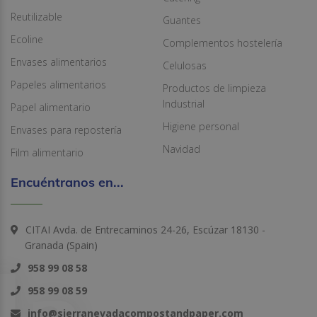
Reutilizable
Guantes
Ecoline
Complementos hostelería
Envases alimentarios
Celulosas
Papeles alimentarios
Productos de limpieza
Industrial
Papel alimentario
Higiene personal
Envases para repostería
Navidad
Film alimentario
Encuéntranos en...
CITAI Avda. de Entrecaminos 24-26, Escúzar 18130 -
Granada (Spain)
958 99 08 58
958 99 08 59
info@sierranevadacompostandpaper.com