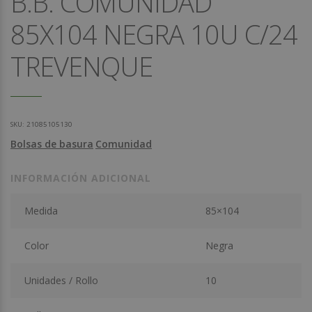
B.B. COMUNIDAD
85X104 NEGRA 10U C/24
TREVENQUE
SKU:
21085105130
Bolsas de basura
Comunidad
INFORMACIÓN ADICIONAL
Medida
85×104
Color
Negra
Unidades / Rollo
10