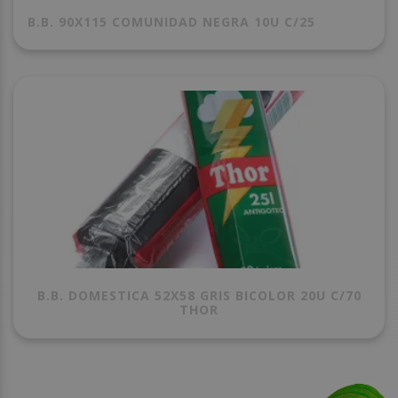
B.B. 90X115 COMUNIDAD NEGRA 10U C/25
B.B. DOMESTICA 52X58 GRIS BICOLOR 20U C/70
THOR