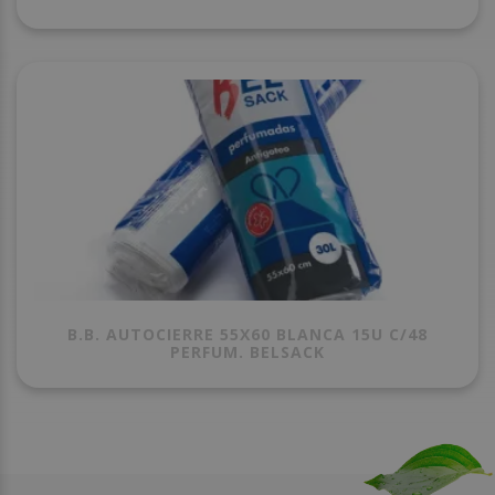
B.B. AUTOCIERRE 55X60 BLANCA 15U C/48
PERFUM. BELSACK