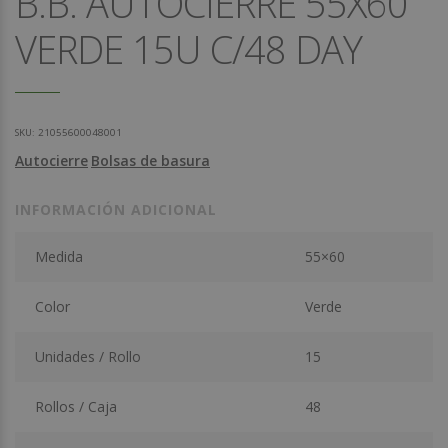
B.B. AUTOCIERRE 55X60
VERDE 15U C/48 DAY
SKU:
21055600048001
Autocierre
Bolsas de basura
INFORMACIÓN ADICIONAL
Medida
55×60
Color
Verde
Unidades / Rollo
15
Rollos / Caja
48