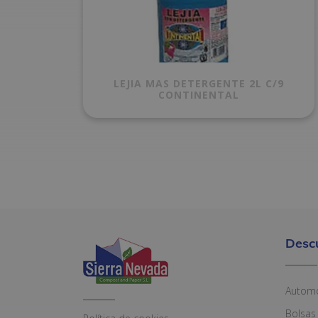
LEJIA MAS DETERGENTE 2L C/9
CONTINENTAL
Desc
Automó
Bolsas