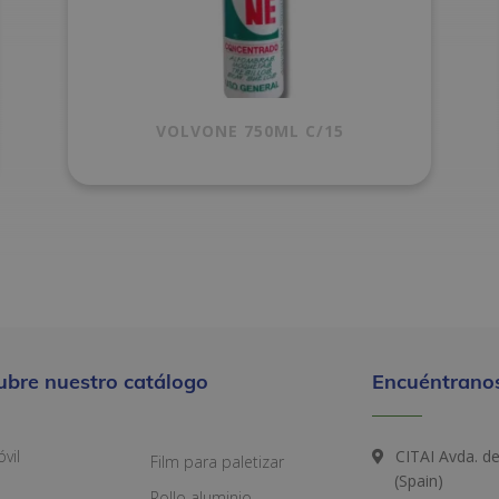
VOLVONE 750ML C/15
ubre nuestro catálogo
Encuéntranos
vil
CITAI Avda. d
Film para paletizar
(Spain)
Rollo aluminio