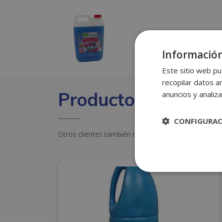
Información
Este sitio web pu
recopilar datos an
Productos relacion
anuncios y analiza
CONFIGURA
Otros clientes también miraron estos productos