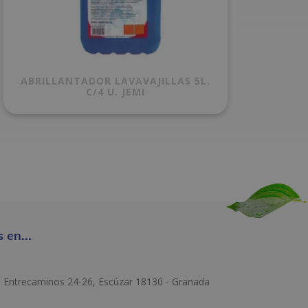
ABRILLANTADOR LAVAVAJILLAS 5L.
C/4 U. JEMI
 en...
e Entrecaminos 24-26, Escúzar 18130 - Granada