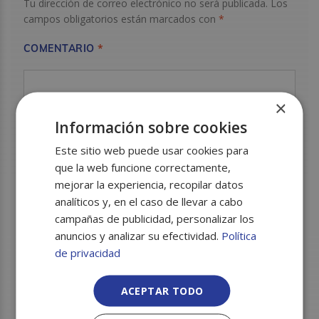
Tu dirección de correo electrónico no será publicada.
Los
campos obligatorios están marcados con
*
*
COMENTARIO
×
Información sobre cookies
Este sitio web puede usar cookies para
que la web funcione correctamente,
mejorar la experiencia, recopilar datos
analíticos y, en el caso de llevar a cabo
campañas de publicidad, personalizar los
anuncios y analizar su efectividad.
Política
Nombre
*
de privacidad
ACEPTAR TODO
Correo electrónico
*