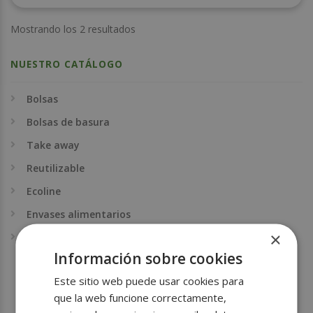
Mostrando los 2 resultados
NUESTRO CATÁLOGO
Bolsas
Bolsas de basura
Take away
Reutilizable
Ecoline
Envases alimentarios
×
Papel alimentario
Información sobre cookies
Antigrasa
Este sitio web puede usar cookies para
Parafinado
que la web funcione correctamente,
Papel alimentario antigrasa