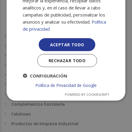
mejorar la experiencia, recopilar datos
Laminado
analíticos y, en el caso de llevar a cabo
campañas de publicidad, personalizar los
Perla
anuncios y analizar su efectividad.
Política
Confitero
de privacidad
Envases para repostería
ACEPTAR TODO
Film alimentario
Film para paletizar
RECHAZAR TODO
Rollo aluminio
Rollos y precintos
CONFIGURACIÓN
Catering
Política de Privacidad de Google
Guantes
POWERED BY COOKIESCRIPT
Complementos hostelería
Celulosas
Productos de limpieza Industrial