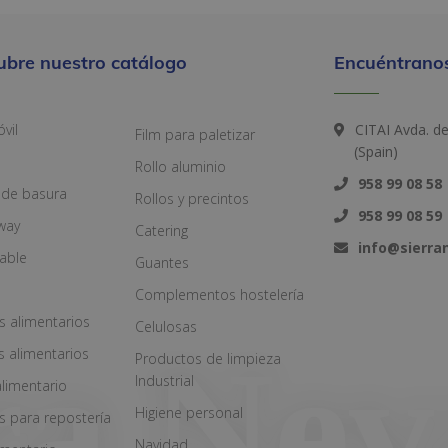
ubre nuestro catálogo
Encuéntranos
vil
CITAI Avda. d
Film para paletizar
(Spain)
Rollo aluminio
958 99 08 58
 de basura
Rollos y precintos
958 99 08 59
way
Catering
info@sierr
zable
Guantes
Complementos hostelería
s alimentarios
Celulosas
s alimentarios
Productos de limpieza
Industrial
alimentario
Higiene personal
s para repostería
Navidad