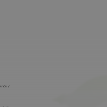
iente y
zar en