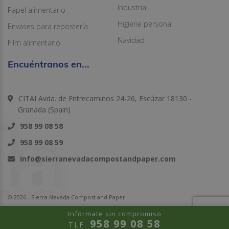
Industrial
Papel alimentario
Higiene personal
Envases para repostería
Navidad
Film alimentario
Encuéntranos en...
CITAI Avda. de Entrecaminos 24-26, Escúzar 18130 -
Granada (Spain)
958 99 08 58
958 99 08 59
info@sierranevadacompostandpaper.com
© 2026 - Sierra Nevada Compost and Paper
Infórmate sin compromiso
958 99 08 58
TLF.