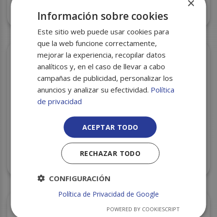
×
FILM P.V.C. 45X300 COMERCIAL C/3 MORADO
Información sobre cookies
Este sitio web puede usar cookies para
que la web funcione correctamente,
mejorar la experiencia, recopilar datos
analíticos y, en el caso de llevar a cabo
campañas de publicidad, personalizar los
anuncios y analizar su efectividad.
Política
de privacidad
ACEPTAR TODO
RECHAZAR TODO
FILM P.V.C. 60X1500 METROS
CONFIGURACIÓN
Política de Privacidad de Google
POWERED BY COOKIESCRIPT