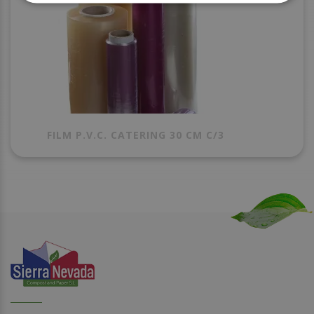
FILM P.V.C. CATERING 30 CM C/3