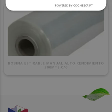
POWERED BY COOKIESCRIPT
BOBINA ESTIRABLE MANUAL ALTO RENDIMIENTO
300MTS C/6