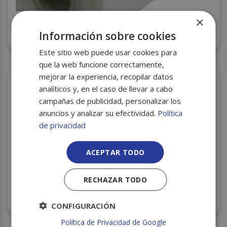
×
BOBINA ESTIRABLE AUTO. ALTO RENDIMIENTO
Información sobre cookies
16KG
Este sitio web puede usar cookies para
que la web funcione correctamente,
mejorar la experiencia, recopilar datos
analíticos y, en el caso de llevar a cabo
campañas de publicidad, personalizar los
anuncios y analizar su efectividad.
Política
de privacidad
ACEPTAR TODO
RECHAZAR TODO
BOBINA ESTIRABLE MANUAL NEGRA G-23 MAND.
200GR C/6
CONFIGURACIÓN
Política de Privacidad de Google