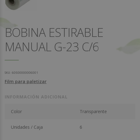
BOBINA ESTIRABLE
MANUAL G-23 C/6
SKU:
60500000006001
Film para paletizar
INFORMACIÓN ADICIONAL
Color
Transparente
Unidades / Caja
6