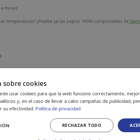
 14 meses
tas temperaturas? ¡Prueba ya las pajitas 100% compostables de
Sierr
E
Siguiente:
APOYANDO CAUSAS SOLIDA
 sobre cookies
ede usar cookies para que la web funcione correctamente, mejora
alíticos y, en el caso de llevar a cabo campañas de publicidad, per
r su efectividad.
Política de privacidad
licada.
Los campos obligatorios están marcados con
*
CIÓN
RECHAZAR TODO
ACE