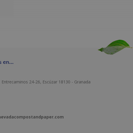
 en...
e Entrecaminos 24-26, Escúzar 18130 - Granada
anevadacompostandpaper.com