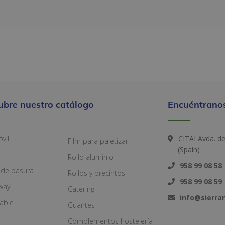
ubre nuestro catálogo
Encuéntranos
vil
CITAI Avda. d
Film para paletizar
(Spain)
Rollo aluminio
958 99 08 58
 de basura
Rollos y precintos
958 99 08 59
way
Catering
info@sierr
zable
Guantes
Complementos hostelería