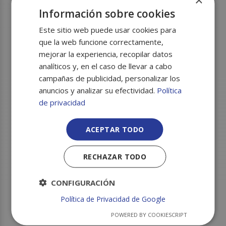
Información sobre cookies
Nombre
*
Este sitio web puede usar cookies para
que la web funcione correctamente,
mejorar la experiencia, recopilar datos
analíticos y, en el caso de llevar a cabo
Correo electrónico
*
campañas de publicidad, personalizar los
anuncios y analizar su efectividad.
Política
de privacidad
Guarda mi nombre, correo electrónico y web en este
ACEPTAR TODO
navegador para la próxima vez que comente.
RECHAZAR TODO
CONFIGURACIÓN
Política de Privacidad de Google
POWERED BY COOKIESCRIPT