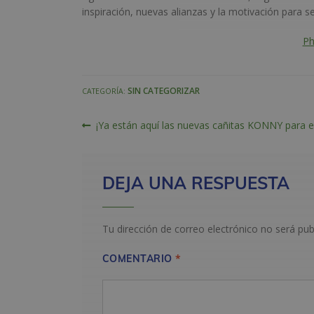
inspiración, nuevas alianzas y la motivación para s
Ph
SIN CATEGORIZAR
CATEGORÍA:
NAVEGACIÓN
Anterior:
¡Ya están aquí las nuevas cañitas KONNY para e
DE
ENTRADAS
DEJA UNA RESPUESTA
Tu dirección de correo electrónico no será pub
*
COMENTARIO