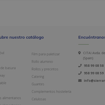
ubre nuestro catálogo
Encuéntranos
vil
CITAI Avda. d
Film para paletizar
(Spain)
Rollo aluminio
958 99 08 58
 de basura
Rollos y precintos
958 99 08 59
way
Catering
info@sierr
zable
Guantes
Complementos hostelería
s alimentarios
Celulosas