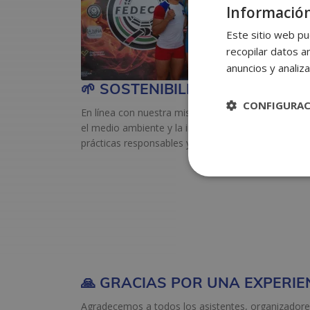
Información
Este sitio web pu
recopilar datos an
anuncios y analiza
🌱 SOSTENIBILIDAD Y FUTURO
CONFIGURA
En línea con nuestra misión, presentamos nuestra
el medio ambiente y la innovación. Creemos fir
prácticas responsables y sostenibles en todos los 
🙏 GRACIAS POR UNA EXPERIE
Agradecemos a todos los asistentes, organizadore