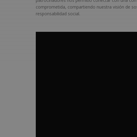
patrocinadores nos permitió conectar con una com
comprometida, compartiendo nuestra visión de sost
responsabilidad social.