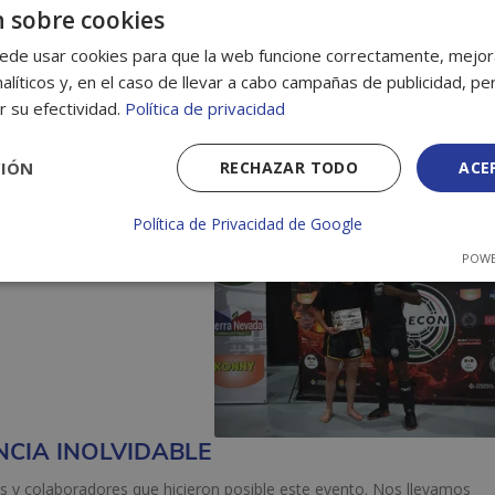
 sobre cookies
ede usar cookies para que la web funcione correctamente, mejora
alíticos y, en el caso de llevar a cabo campañas de publicidad, per
r su efectividad.
Política de privacidad
CIÓN
RECHAZAR TODO
ACE
s soluciones de packaging sostenible, reafirmando nuestro comprom
memente que eventos como FEDECON son plataformas ideales para fo
Política de Privacidad de Google
sectores.
POWE
NCIA INOLVIDABLE
s y colaboradores que hicieron posible este evento. Nos llevamos