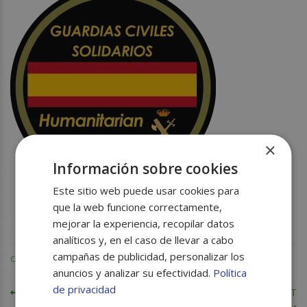
×
Información sobre cookies
Este sitio web puede usar cookies para
que la web funcione correctamente,
mejorar la experiencia, recopilar datos
analíticos y, en el caso de llevar a cabo
campañas de publicidad, personalizar los
SIN CATEGORIZAR
CATEGORÍA:
anuncios y analizar su efectividad.
Política
de privacidad
NAVEGACIÓN
Anterior:
Siguiente:
SEMANA DE LA PIZZA
SIERRA NEVADA COMPOST